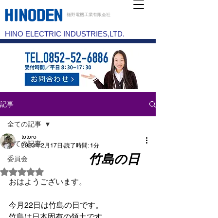
樋野電機工業有限会社
HINO ELECTRIC INDUSTRIES,LTD.
記事
全ての記事
totoro
全ての記事
2023年2月17日
読了時間: 1分
竹島の日
委員会
5つ星のうちNaNと評価されています。
おはようございます。
今月22日は竹島の日です。
竹島は日本固有の領土です。