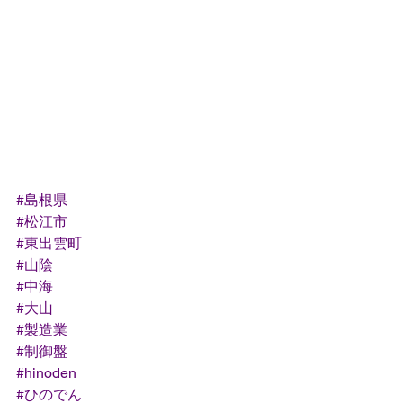
#島根県
#松江市
#東出雲町
#山陰
#中海
#大山
#製造業
#制御盤
#hinoden
#ひのでん