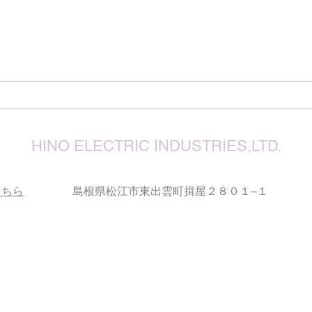
震源
り被
心よ
けん玉・ビックリさし太郎
今な
い状
が、
確保
復旧
りお
HINO ELECTRIC INDUSTRIES,LTD.
こちら
島根県松江市東出雲町揖屋２８０１−１