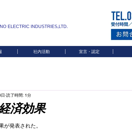
INO ELECTRIC INDUSTRIES,LTD.
報
社内活動
宣言・認定
3日
読了時間: 1分
効果
と評価されています。
果が発表された。