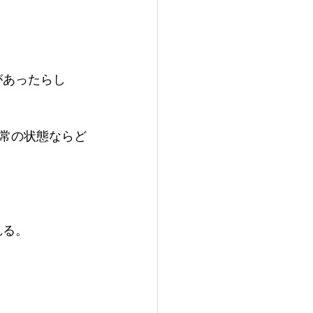
があったらし
常の状態ならど
れる。