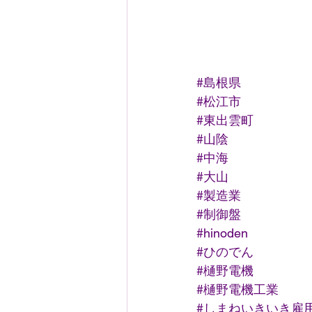
#島根県
#松江市
#東出雲町
#山陰
#中海
#大山
#製造業
#制御盤
#hinoden
#ひのでん
#樋野電機
#樋野電機工業
#しまねいきいき雇