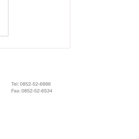
として発生しました地震によ
災された皆様の状況を案じ、
りお見舞い申し上げます。
お余震が続き、予断を許さな
況が続いているかと存じます
被災地域の皆様の身の安全が
されますとともに、速やかに
・復興されますことを衷心よ
祈り申し上げます。
Tel:
0852-52-6886
Fax: 0852-52-6534