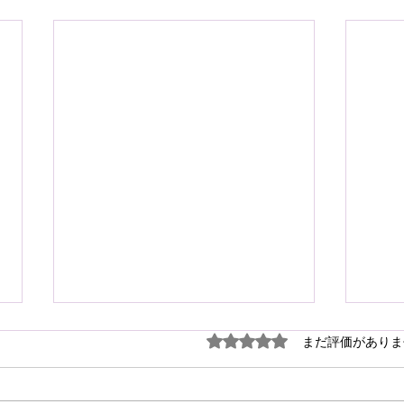
謹ん
5つ星のうち0と評価され
まだ評価がありま
見舞
７月