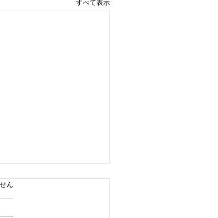
すべて表示
で熊本県の地震災害のお
ています。
せん
いを申し上げます
28日16時27分頃、熊本県を