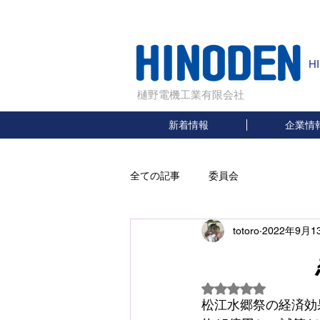
H
樋野電機工業有限会社
新着情報
企業情
全ての記事
委員会
totoro
2022年9月1
経済
5つ星のうちNaN
松江水郷祭の経済効