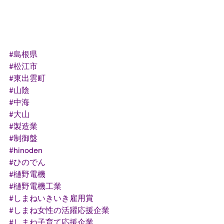
#島根県
#松江市
#東出雲町
#山陰
#中海
#大山
#製造業
#制御盤
#hinoden
#ひのでん
#樋野電機
#樋野電機工業
#しまねいきいき雇用賞
#しまね女性の活躍応援企業
#しまね子育て応援企業