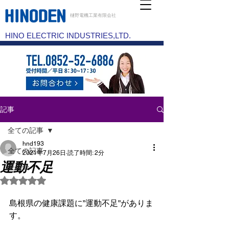
樋野電機工業有限会社
HINO ELECTRIC INDUSTRIES,LTD.
記事
全ての記事
hnd193
全ての記事
2021年7月26日
読了時間: 2分
運動不足
委員会
5つ星のうちNaNと評価されています。
島根県の健康課題に”運動不足”がありま
す。