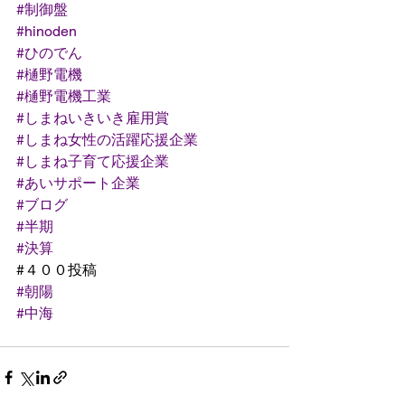
#制御盤
#hinoden
#ひのでん
#樋野電機
#樋野電機工業
#しまねいきいき雇用賞
#しまね女性の活躍応援企業
#しまね子育て応援企業
#あいサポート企業
#ブログ
#半期
#決算
#４００投稿
#朝陽
#中海