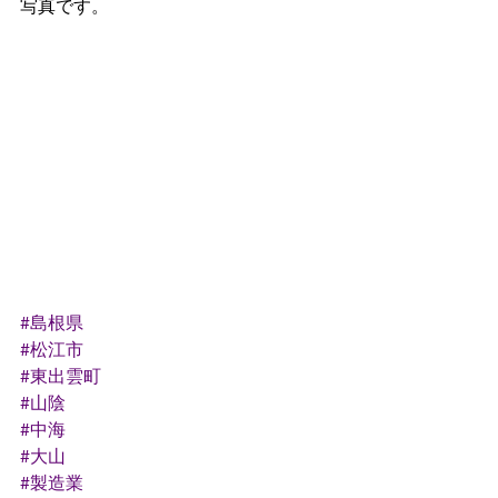
写真です。
#島根県
#松江市
#東出雲町
#山陰
#中海
#大山
#製造業