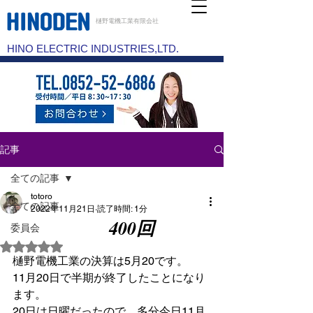
樋野電機工業有限会社
HINO ELECTRIC INDUSTRIES,LTD.
記事
全ての記事
totoro
全ての記事
2022年11月21日
読了時間: 1分
400回
委員会
5つ星のうちNaNと評価されています。
樋野電機工業の決算は5月20です。
11月20日で半期が終了したことになり
ます。
20日は日曜だったので、多分今日11月