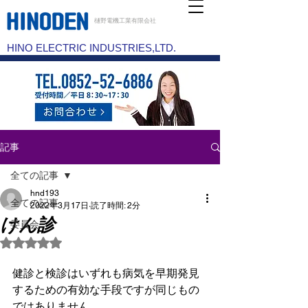
樋野電機工業有限会社
HINO ELECTRIC INDUSTRIES,LTD.
記事
全ての記事
hnd193
全ての記事
2022年3月17日
読了時間: 2分
けん診
委員会
5つ星のうちNaNと評価されています。
健診と検診はいずれも病気を早期発見
するための有効な手段ですが同じもの
ではありません。