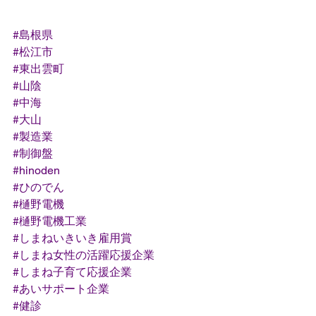
#島根県
#松江市
#東出雲町
#山陰
#中海
#大山
#製造業
#制御盤
#hinoden
#ひのでん
#樋野電機
#樋野電機工業
#しまねいきいき雇用賞
#しまね女性の活躍応援企業
#しまね子育て応援企業
#あいサポート企業
#健診