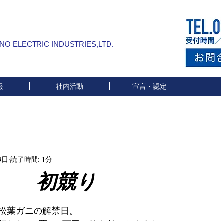
INO ELECTRIC INDUSTRIES,LTD.
報
社内活動
宣言・認定
8日
読了時間: 1分
競り
と評価されています。
松葉ガニの解禁日。