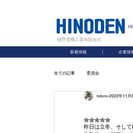
H
樋野電機工業有限会社
新着情報
企業情
全ての記事
委員会
totoro
2022年11月
初
5つ星のうちNaN
昨日は立冬、そして