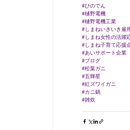
#ひのでん
#樋野電機
#樋野電機工業
#しまねいきいき雇
#しまね女性の活躍
#しまね子育て応援
#あいサポート企業
#ブログ
#松葉ガニ
#五輝星
#紅ズワイガニ
#カニ鍋
#雑炊