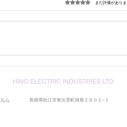
謹ん
5つ星のうち0と評価され
まだ評価がありま
見舞
７月
震源
り被
心よ
けん玉・ビックリさし太郎
今な
い状
が、
確保
復旧
りお
HINO ELECTRIC INDUSTRIES,LTD.
こちら
島根県松江市東出雲町揖屋２８０１−１