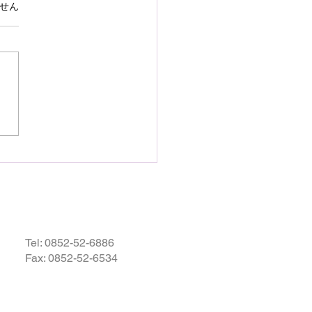
で熊本県の地震災害のお
ています。
せん
いを申し上げます
28日16時27分頃、熊本県を
として発生しました地震によ
災された皆様の状況を案じ、
りお見舞い申し上げます。
お余震が続き、予断を許さな
況が続いているかと存じます
被災地域の皆様の身の安全が
されますとともに、速やかに
・復興されますことを衷心よ
祈り申し上げます。
Tel:
0852-52-6886
Fax: 0852-52-6534