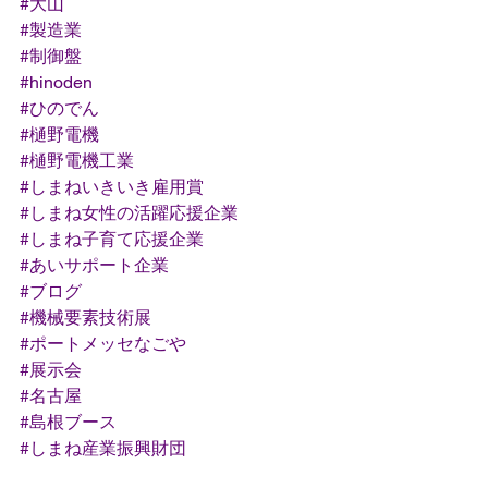
#大山
#製造業
#制御盤
#hinoden
#ひのでん
#樋野電機
#樋野電機工業
#しまねいきいき雇用賞
#しまね女性の活躍応援企業
#しまね子育て応援企業
#あいサポート企業
#ブログ
#機械要素技術展
#ポートメッセなごや
#展示会
#名古屋
#島根ブース
#しまね産業振興財団