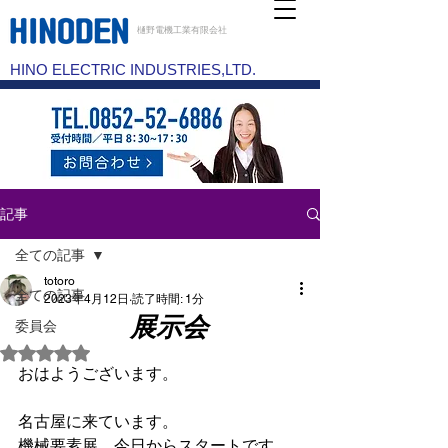
樋野電機工業有限会社
HINO ELECTRIC INDUSTRIES,LTD.
記事
全ての記事
totoro
全ての記事
2023年4月12日
読了時間: 1分
展示会
委員会
5つ星のうちNaNと評価されています。
おはようございます。
名古屋に来ています。
機械要素展、今日からスタートです。