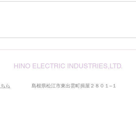
震源
り被
心よ
けん玉・ビックリさし太郎
今な
い状
が、
確保
復旧
りお
HINO ELECTRIC INDUSTRIES,LTD.
こちら
島根県松江市東出雲町揖屋２８０１−１