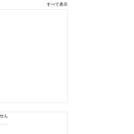
すべて表示
で熊本県の地震災害のお
ています。
せん
いを申し上げます
28日16時27分頃、熊本県を