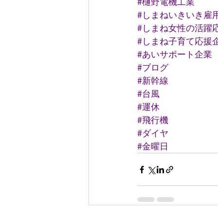
#樋野電機工業
#しまねいきいき雇
#しまね女性の活躍
#しまね子育て応援
#あいサポート企業
#ブログ
#新幹線
#台風
#運休
#飛行機
#ダイヤ
#金曜日