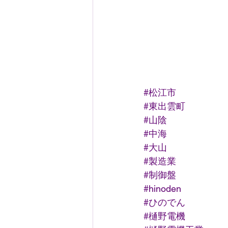
#松江市
#東出雲町
#山陰
#中海
#大山
#製造業
#制御盤
#hinoden
#ひのでん
#樋野電機