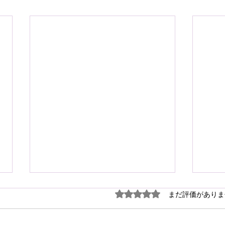
謹ん
5つ星のうち0と評価され
まだ評価がありま
見舞
７月