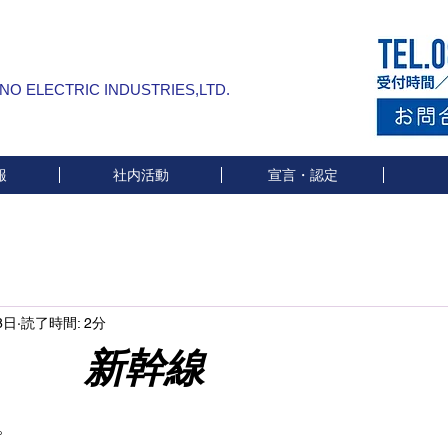
INO ELECTRIC INDUSTRIES,LTD.
報
社内活動
宣言・認定
8日
読了時間: 2分
幹線
と評価されています。
。