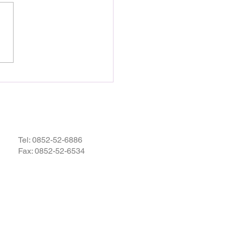
として発生しました地震によ
災された皆様の状況を案じ、
りお見舞い申し上げます。
お余震が続き、予断を許さな
況が続いているかと存じます
被災地域の皆様の身の安全が
されますとともに、速やかに
・復興されますことを衷心よ
祈り申し上げます。
Tel:
0852-52-6886
Fax: 0852-52-6534