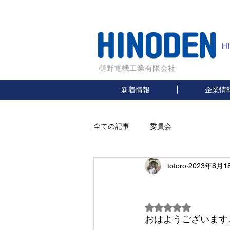
H
樋野電機工業有限会社
新着情報
企業情
全ての記事
委員会
totoro
2023年8月1
新
5つ星のうちNaN
おはようございます