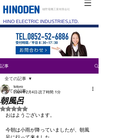
樋野電機工業有限会社
HINO ELECTRIC INDUSTRIES,LTD.
記事
全ての記事
totoro
全ての記事
2024年2月4日
読了時間: 1分
朝風呂
委員会
5つ星のうちNaNと評価されています。
おはようございます。
今朝は小雨が降っていましたが、朝風
呂に行って来ました。