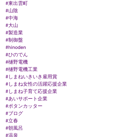
#東出雲町
#山陰
#中海
#大山
#製造業
#制御盤
#hinoden
#ひのでん
#樋野電機
#樋野電機工業
#しまねいきいき雇用賞
#しまね女性の活躍応援企業
#しまね子育て応援企業
#あいサポート企業
#ポタンカッター
#ブログ
#立春
#朝風呂
#温泉