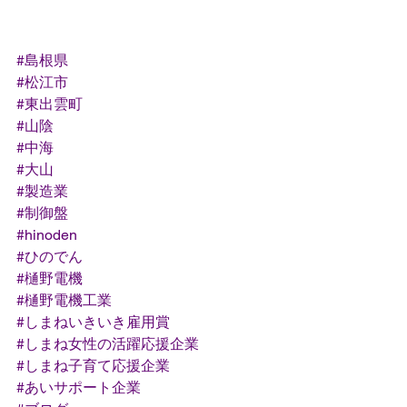
#島根県
#松江市
#東出雲町
#山陰
#中海
#大山
#製造業
#制御盤
#hinoden
#ひのでん
#樋野電機
#樋野電機工業
#しまねいきいき雇用賞
#しまね女性の活躍応援企業
#しまね子育て応援企業
#あいサポート企業