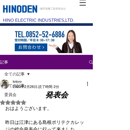
樋野電機工業有限会社
HINO ELECTRIC INDUSTRIES,LTD.
記事
全ての記事
totoro
全ての記事
2023年2月26日
読了時間: 2分
発表会
委員会
5つ星のうちNaNと評価されています。
おはようございます。
昨日は江津にある島根ポリテクカレッ
ジの総合発表会に行って来ました。