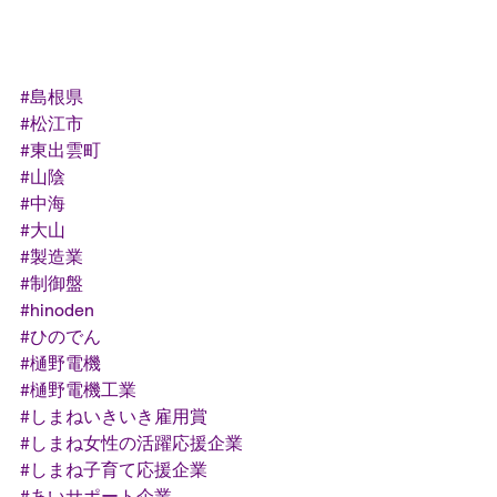
#島根県
#松江市
#東出雲町
#山陰
#中海
#大山
#製造業
#制御盤
#hinoden
#ひのでん
#樋野電機
#樋野電機工業
#しまねいきいき雇用賞
#しまね女性の活躍応援企業
#しまね子育て応援企業
#あいサポート企業