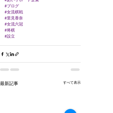
#ブログ
#女流棋戦
#里見香奈
#女流六冠
#将棋
#設立
すべて表示
最新記事