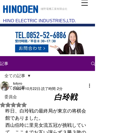
樋野電機工業有限会社
HINO ELECTRIC INDUSTRIES,LTD.
記事
全ての記事
totoro
全ての記事
2022年10月22日
読了時間: 2分
白玲戦
委員会
5つ星のうちNaNと評価されています。
昨日、白玲戦の最終局が東京の将棋会
館でありました。
西山伯玲に里見女流五冠が挑戦してい
て、ここまでお互い譲らず３勝３敗の