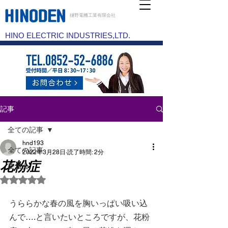
樋野電機工業有限会社
HINO ELECTRIC INDUSTRIES,LTD.
記事
全ての記事
hnd193
全ての記事
2022年3月28日
読了時間: 2分
花粉症
委員会
5つ星のうちNaNと評価されています。
うららかな春の風を胸いっぱい吸い込
んで….と言いたいところですが、花粉