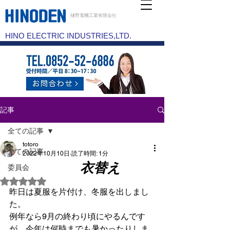
樋野電機工業有限会社
HINO ELECTRIC INDUSTRIES,LTD.
記事
全ての記事
totoro
全ての記事
2022年10月10日
読了時間: 1分
衣替え
委員会
5つ星のうちNaNと評価されています。
昨日は夏服を片付け、冬服を出しまし
た。
例年なら9月の終わり頃にやるんです
が、今年は何時までも暑かったりしま