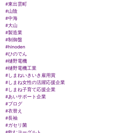
#東出雲町
#山陰
#中海
#大山
#製造業
#制御盤
#hinoden
#ひのでん
#樋野電機
#樋野電機工業
#しまねいきいき雇用賞
#しまね女性の活躍応援企業
#しまね子育て応援企業
#あいサポート企業
#ブログ
#衣替え
#長袖
#ガセリ菌
#飲むヨーグルト