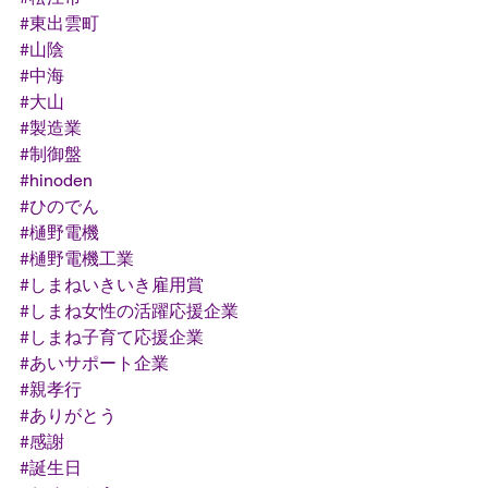
#東出雲町
#山陰
#中海
#大山
#製造業
#制御盤
#hinoden
#ひのでん
#樋野電機
#樋野電機工業
#しまねいきいき雇用賞
#しまね女性の活躍応援企業
#しまね子育て応援企業
#あいサポート企業
#親孝行
#ありがとう
#感謝
#誕生日