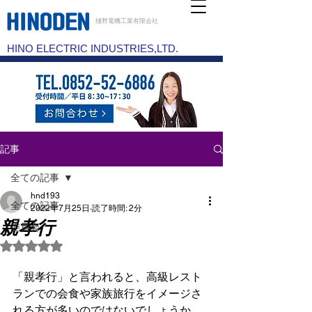
樋野電機工業有限会社
HINO ELECTRIC INDUSTRIES,LTD.
記事
全ての記事
hnd193
全ての記事
2022年7月25日
読了時間: 2分
親孝行
委員会
5つ星のうちNaNと評価されています。
「親孝行」と言われると、高級レスト
ランでの会食や家族旅行をイメージさ
れる方が多いのではないでしょうか。