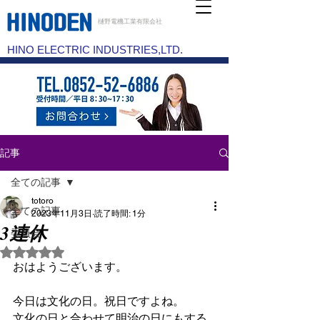
樋野電機工業有限会社
HINO ELECTRIC INDUSTRIES,LTD.
記事
全ての記事
totoro
全ての記事
2023年11月3日
読了時間: 1分
3連休
委員会
5つ星のうちNaNと評価されています。
おはようございます。
今日は文化の日。祝日ですよね。
文化の日と合わせて明治の日にもする