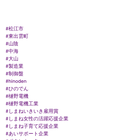
#松江市
#東出雲町
#山陰
#中海
#大山
#製造業
#制御盤
#hinoden
#ひのでん
#樋野電機
#樋野電機工業
#しまねいきいき雇用賞
#しまね女性の活躍応援企業
#しまね子育て応援企業
#あいサポート企業