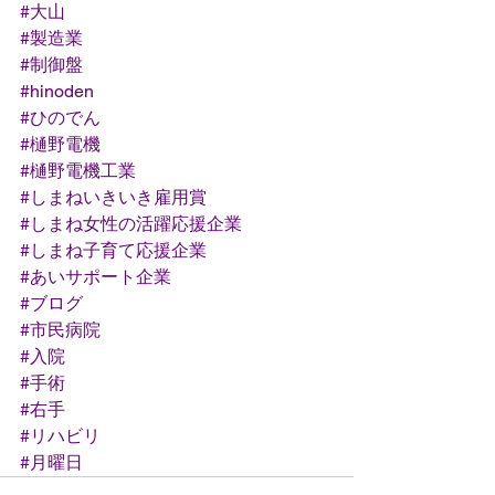
#大山
#製造業
#制御盤
#hinoden
#ひのでん
#樋野電機
#樋野電機工業
#しまねいきいき雇用賞
#しまね女性の活躍応援企業
#しまね子育て応援企業
#あいサポート企業
#ブログ
#市民病院
#入院
#手術
#右手
#リハビリ
#月曜日