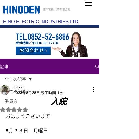
樋野電機工業有限会社
HINO ELECTRIC INDUSTRIES,LTD.
記事
全ての記事
totoro
全ての記事
2023年8月28日
読了時間: 1分
入院
委員会
5つ星のうちNaNと評価されています。
おはようございます。
8月２８日　月曜日