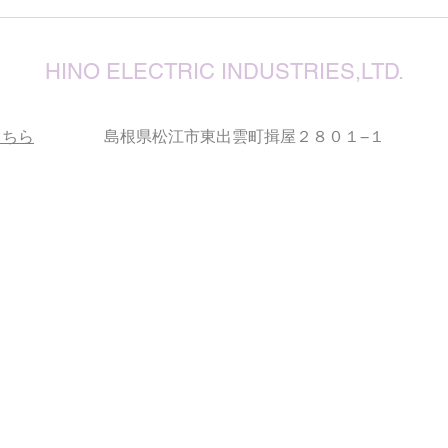
確保
復旧
りお
HINO ELECTRIC INDUSTRIES,LTD.
こちら
島根県松江市東出雲町揖屋２８０１−１