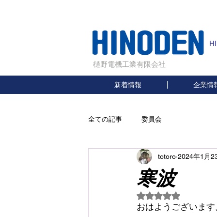
H
樋野電機工業有限会社
新着情報
企業情
全ての記事
委員会
totoro
2024年1月2
寒波
5つ星のうちNaN
おはようございます