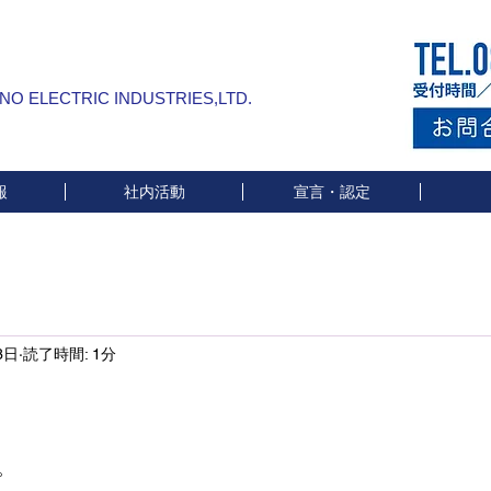
INO ELECTRIC INDUSTRIES,LTD.
報
社内活動
宣言・認定
3日
読了時間: 1分
と評価されています。
。