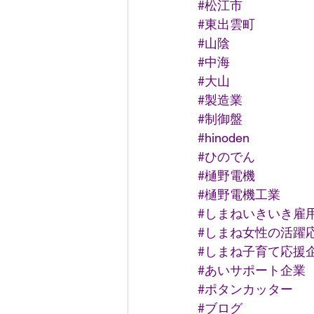
#松江市
#東出雲町
#山陰
#中海
#大山
#製造業
#制御盤
#hinoden
#ひのでん
#樋野電機
#樋野電機工業
#しまねいきいき雇
#しまね女性の活躍
#しまね子育て応援
#あいサポート企業
#ポタンカッター
#ブログ