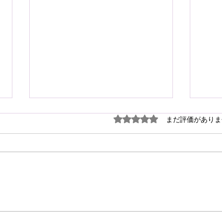
謹ん
5つ星のうち0と評価され
まだ評価がありま
見舞
７月
震源
り被
心よ
けん玉・ビックリさし太郎
今な
い状
が、