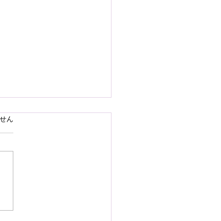
で熊本県の地震災害のお
ています。
せん
いを申し上げます
28日16時27分頃、熊本県を
として発生しました地震によ
災された皆様の状況を案じ、
りお見舞い申し上げます。
お余震が続き、予断を許さな
況が続いているかと存じます
被災地域の皆様の身の安全が