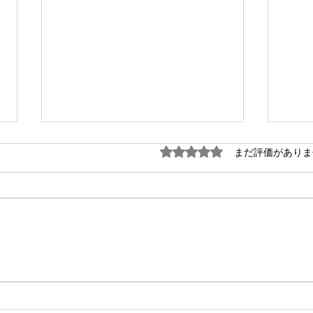
謹ん
5つ星のうち0と評価され
まだ評価がありま
見舞
７月
震源
り被
心よ
けん玉・ビックリさし太郎
今な
い状
が、
確保