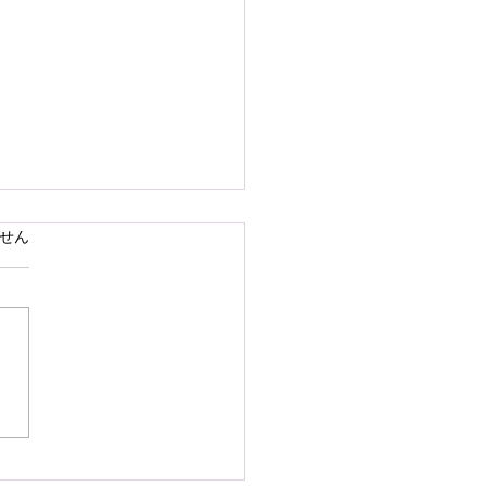
で熊本県の地震災害のお
ています。
せん
いを申し上げます
28日16時27分頃、熊本県を
として発生しました地震によ
災された皆様の状況を案じ、
りお見舞い申し上げます。
お余震が続き、予断を許さな
況が続いているかと存じます
被災地域の皆様の身の安全が
されますとともに、速やかに