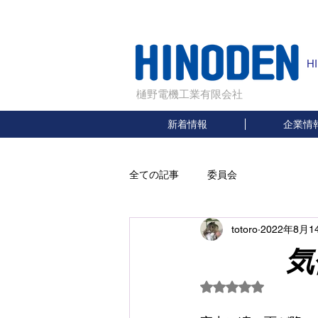
H
樋野電機工業有限会社
新着情報
企業情
全ての記事
委員会
totoro
2022年8月1
気
5つ星のうちNaN