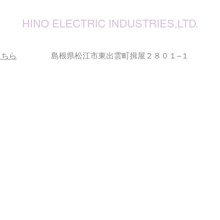
復旧
りお
HINO ELECTRIC INDUSTRIES,LTD.
こちら
島根県松江市東出雲町揖屋２８０１−１