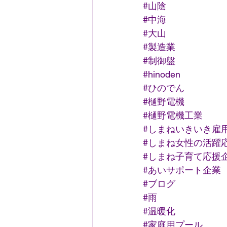
#山陰
#中海
#大山
#製造業
#制御盤
#hinoden
#ひのでん
#樋野電機
#樋野電機工業
#しまねいきいき雇
#しまね女性の活躍
#しまね子育て応援
#あいサポート企業
#ブログ
#雨
#温暖化
#家庭用プール