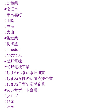
#島根県
#松江市
#東出雲町
#山陰
#中海
#大山
#製造業
#制御盤
#hinoden
#ひのでん
#樋野電機
#樋野電機工業
#しまねいきいき雇用賞
#しまね女性の活躍応援企業
#しまね子育て応援企業
#あいサポート企業
#ブログ
#兄弟
#次男