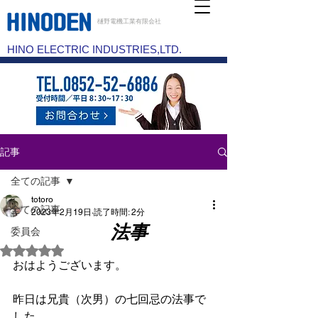
樋野電機工業有限会社
HINO ELECTRIC INDUSTRIES,LTD.
記事
全ての記事
totoro
全ての記事
2023年2月19日
読了時間: 2分
法事
委員会
5つ星のうちNaNと評価されています。
おはようございます。
昨日は兄貴（次男）の七回忌の法事で
した。