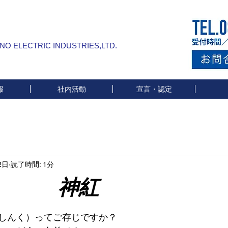
INO ELECTRIC INDUSTRIES,LTD.
報
社内活動
宣言・認定
2日
読了時間: 1分
神紅
と評価されています。
しんく）ってご存じですか？