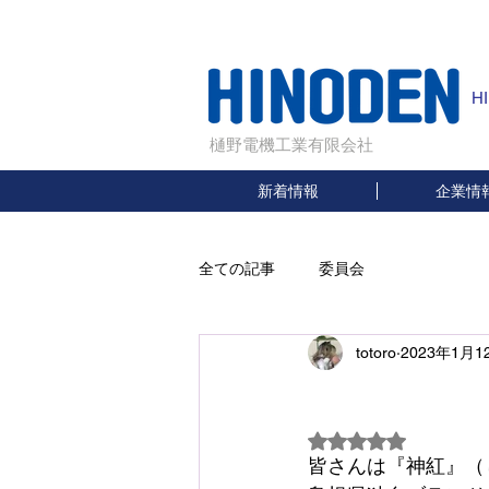
H
樋野電機工業有限会社
新着情報
企業情
全ての記事
委員会
totoro
2023年1月1
5つ星のうちNaN
皆さんは『神紅』（