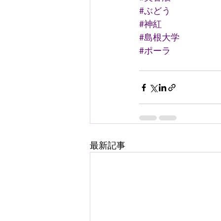
#ぶどう
#神紅
#島根大学
#ポーラ
最新記事