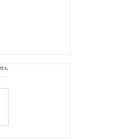
で熊本県の地震災害のお
ています。
せん
いを申し上げます
28日16時27分頃、熊本県を
として発生しました地震によ
災された皆様の状況を案じ、
りお見舞い申し上げます。
お余震が続き、予断を許さな
況が続いているかと存じます
被災地域の皆様の身の安全が
されますとともに、速やかに