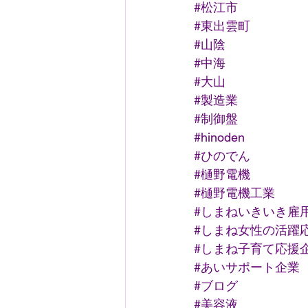
#松江市
#東出雲町
#山陰
#中海
#大山
#製造業
#制御盤
#hinoden
#ひのでん
#樋野電機
#樋野電機工業
#しまねいきいき雇
#しまね女性の活躍
#しまね子育て応援
#あいサポート企業
#ブログ
#美容液