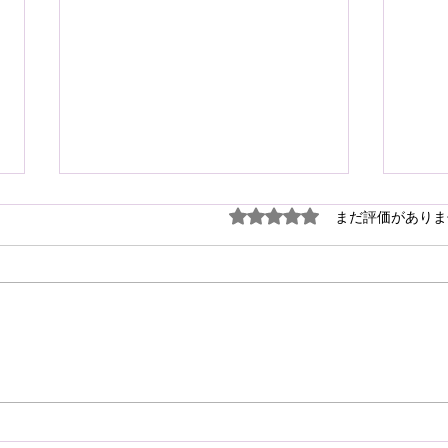
謹ん
5つ星のうち0と評価され
まだ評価がありま
見舞
７月
震源
り被
心よ
けん玉・ビックリさし太郎
今な
い状
が、
確保