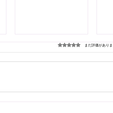
謹ん
5つ星のうち0と評価され
まだ評価がありま
見舞
７月
震源
り被
心よ
けん玉・ビックリさし太郎
今な
い状
が、
確保
復旧