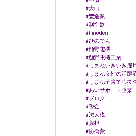
#大山
#製造業
#制御盤
#hinoden
#ひのでん
#樋野電機
#樋野電機工業
#しまねいきいき雇
#しまね女性の活躍
#しまね子育て応援
#あいサポート企業
#ブログ
#税金
#法人税
#負担
#防衛費