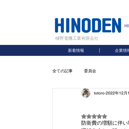
H
樋野電機工業有限会社
新着情報
企業情
全ての記事
委員会
totoro
2022年12月
税
5つ星のうちNaN
防衛費の増額に伴い