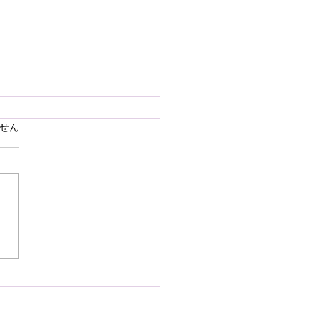
で熊本県の地震災害のお
ています。
せん
いを申し上げます
28日16時27分頃、熊本県を
として発生しました地震によ
災された皆様の状況を案じ、
りお見舞い申し上げます。
お余震が続き、予断を許さな
況が続いているかと存じます
被災地域の皆様の身の安全が
されますとともに、速やかに
・復興されますことを衷心よ