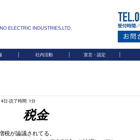
INO ELECTRIC INDUSTRIES,LTD.
報
社内活動
宣言・認定
14日
読了時間: 1分
金
と評価されています。
増税が論議されてる。