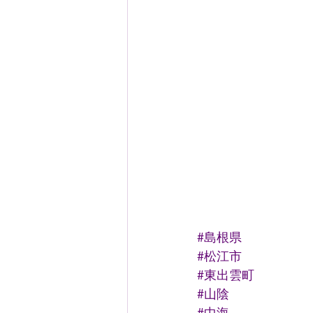
#島根県
#松江市
#東出雲町
#山陰
#中海