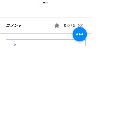
謹んで熊本県の
のお見舞いを申
す
コメント
７月28日16時27
0.0 / 5（0）
県を震源として発
地震により被災さ
状況を案じ、心よ
けん玉・ビックリさし太
コメントと評価...
申し上げます。 
郎
続き、予断を許さ
続いているかと存
HINO ELECTRIC
被災地域の皆様の
INDUSTRIES,LTD.
確保されますとと
かに復旧・復興さ
お問い合わせはこちら
を衷心よりお祈り
す。
島根県松江市東出雲町揖屋２８０１−１