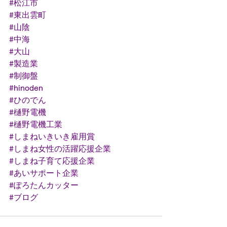
#松江市
#東出雲町
#山陰
#中海
#大山
#製造業
#制御盤
#hinoden
#ひのでん
#樋野電機
#樋野電機工業
#しまねいきいき雇用賞
#しまね女性の活躍応援企業
#しまね子育て応援企業
#あいサポート企業
#ぽろたんカッター
#ブログ