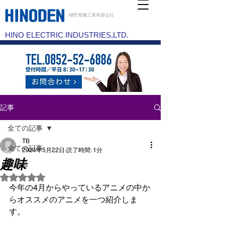
樋野電機工業有限会社
HINO ELECTRIC INDUSTRIES,LTD.
記事
全ての記事
TB
全ての記事
2024年5月22日
読了時間: 1分
趣味
委員会
5つ星のうちNaNと評価されています。
今年の4月からやっているアニメの中か
らオススメのアニメを一つ紹介しま
す。