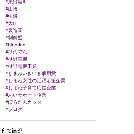
#東出雲町
#山陰
#中海
#大山
#製造業
#制御盤
#hinoden
#ひのでん
#樋野電機
#樋野電機工業
#しまねいきいき雇用賞
#しまね女性の活躍応援企業
#しまね子育て応援企業
#あいサポート企業
#ぽろたんカッター
#ブログ