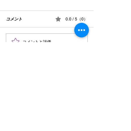
謹んで熊本県の
のお見舞いを申
す
コメント
７月28日16時27
0.0 / 5（0）
県を震源として発
地震により被災さ
状況を案じ、心よ
けん玉・ビックリさし太
コメントと評価...
申し上げます。 
郎
続き、予断を許さ
続いているかと存
HINO ELECTRIC
被災地域の皆様の
INDUSTRIES,LTD.
確保されますとと
かに復旧・復興さ
お問い合わせはこちら
を衷心よりお祈り
す。
島根県松江市東出雲町揖屋２８０１−１
Tel:
0852-52-6886