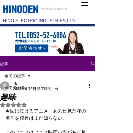
樋野電機工業有限会社
HINO ELECTRIC INDUSTRIES,LTD.
記事
全ての記事
TB
全ての記事
2024年6月5日
読了時間: 1分
趣味
委員会
5つ星のうちNaNと評価されています。
今回は泣けるアニメ「あの日見た花の
名前を僕達はまだ知らない。」
このアニメはアニメ映画小説があり私