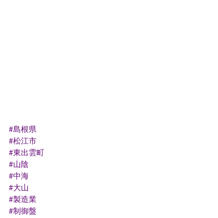
#島根県
#松江市
#東出雲町
#山陰
#中海
#大山
#製造業
#制御盤