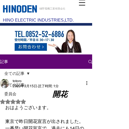
樋野電機工業有限会社
HINO ELECTRIC INDUSTRIES,LTD.
記事
全ての記事
totoro
全ての記事
2023年3月15日
読了時間: 1分
開花
委員会
5つ星のうちNaNと評価されています。
おはようございます。
東京で昨日開花宣言が出されました。
一番早い開花宣言で、過去にも14日の