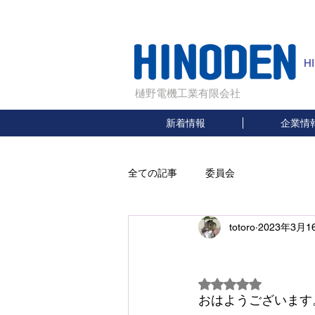
H
樋野電機工業有限会社
新着情報
企業情
全ての記事
委員会
totoro
2023年3月1
5つ星のうちNaN
おはようございます