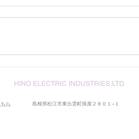
見舞
７月
震源
り被
心よ
けん玉・ビックリさし太郎
今な
い状
が、
確保
復旧
りお
HINO ELECTRIC INDUSTRIES,LTD.
こちら
島根県松江市東出雲町揖屋２８０１−１