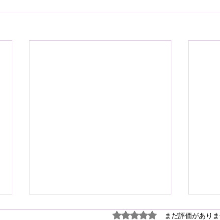
謹ん
5つ星のうち0と評価され
まだ評価がありま