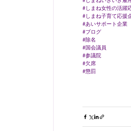
#しまねいきいき雇
#しまね女性の活躍
#しまね子育て応援
#あいサポート企業
#ブログ
#除名
#国会議員
#参議院
#欠席
#懲罰