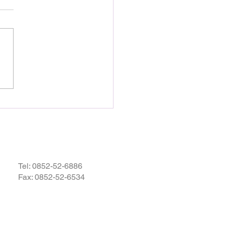
いを申し上げます
28日16時27分頃、熊本県を
として発生しました地震によ
災された皆様の状況を案じ、
りお見舞い申し上げます。
お余震が続き、予断を許さな
況が続いているかと存じます
被災地域の皆様の身の安全が
されますとともに、速やかに
・復興されますことを衷心よ
祈り申し上げます。
Tel:
0852-52-6886
Fax: 0852-52-6534