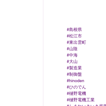
#島根県
#松江市
#東出雲町
#山陰
#中海
#大山
#製造業
#制御盤
#hinoden
#ひのでん
#樋野電機
#樋野電機工業