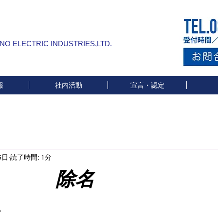
INO ELECTRIC INDUSTRIES,LTD.
報
社内活動
宣言・認定
6日
読了時間: 1分
除名
と評価されています。
。