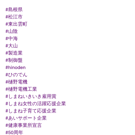
#島根県
#松江市
#東出雲町
#山陰
#中海
#大山
#製造業
#制御盤
#hinoden
#ひのでん
#樋野電機
#樋野電機工業
#しまねいきいき雇用賞
#しまね女性の活躍応援企業
#しまね子育て応援企業
#あいサポート企業
#健康事業所宣言
#50周年