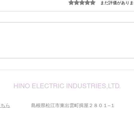
謹ん
5つ星のうち0と評価され
まだ評価がありま
見舞
７月
震源
り被
心よ
けん玉・ビックリさし太郎
今な
い状
が、
確保
復旧
りお
HINO ELECTRIC INDUSTRIES,LTD.
こちら
島根県松江市東出雲町揖屋２８０１−１