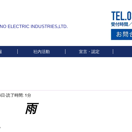
INO ELECTRIC INDUSTRIES,LTD.
報
社内活動
宣言・認定
6日
読了時間: 1分
雨
と評価されています。
。