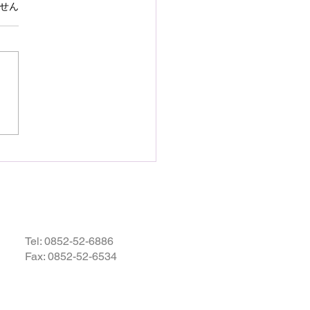
で熊本県の地震災害のお
ています。
せん
いを申し上げます
28日16時27分頃、熊本県を
として発生しました地震によ
災された皆様の状況を案じ、
りお見舞い申し上げます。
お余震が続き、予断を許さな
況が続いているかと存じます
被災地域の皆様の身の安全が
されますとともに、速やかに
・復興されますことを衷心よ
祈り申し上げます。
Tel:
0852-52-6886
Fax: 0852-52-6534