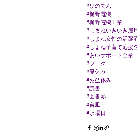
#ひのでん
#樋野電機
#樋野電機工業
#しまねいきいき雇
#しまね女性の活躍
#しまね子育て応援
#あいサポート企業
#ブログ
#夏休み
#お盆休み
#読書
#図書券
#台風
#水曜日