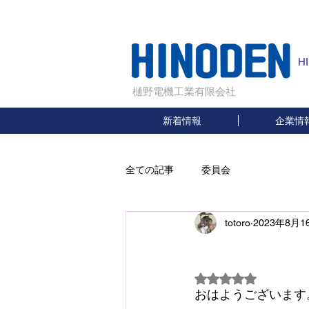
H
樋野電機工業有限会社
新着情報
企業情
全ての記事
委員会
totoro
2023年8月1
5つ星のうちNaN
おはようございます