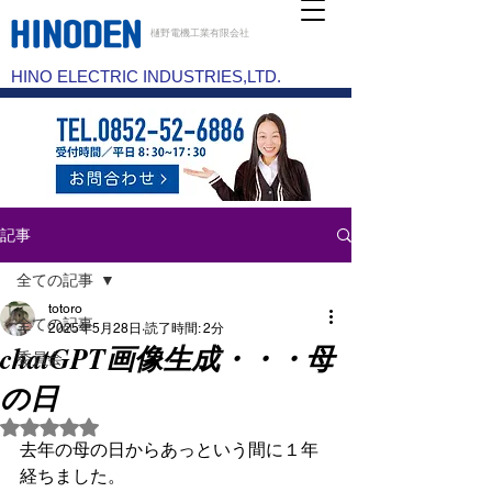
樋野電機工業有限会社
HINO ELECTRIC INDUSTRIES,LTD.
記事
全ての記事
totoro
全ての記事
2025年5月28日
読了時間: 2分
chatGPT画像生成・・・母
委員会
の日
5つ星のうちNaNと評価されています。
去年の母の日からあっという間に１年
経ちました。