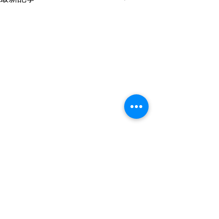
謹んで熊本県の
のお見舞いを申
す
コメント
７月28日16時27
0.0 / 5（0）
県を震源として発