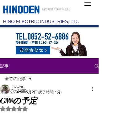
樋野電機工業有限会社
HINO ELECTRIC INDUSTRIES,LTD.
記事
全ての記事
totoro
全ての記事
2025年5月2日
読了時間: 1分
GWの予定
委員会
5つ星のうちNaNと評価されています。