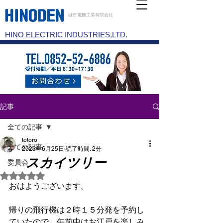
樋野電機工業有限会社
HINO ELECTRIC INDUSTRIES,LTD.
記事
全ての記事
totoro
全ての記事
2023年6月25日
読了時間: 2分
スカイツリー
委員会
5つ星のうちNaNと評価されています。
おはようございます。
帰りの飛行機は２時１５分発を予約し
ていたので、午前中はお江戸を楽しみ