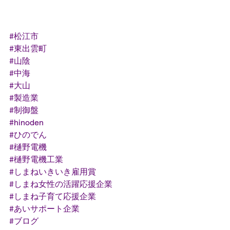
#松江市
#東出雲町
#山陰
#中海
#大山
#製造業
#制御盤
#hinoden
#ひのでん
#樋野電機
#樋野電機工業
#しまねいきいき雇用賞
#しまね女性の活躍応援企業
#しまね子育て応援企業
#あいサポート企業
#ブログ