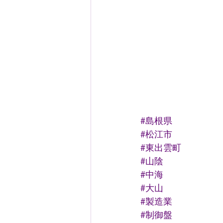
#島根県
#松江市
#東出雲町
#山陰
#中海
#大山
#製造業
#制御盤