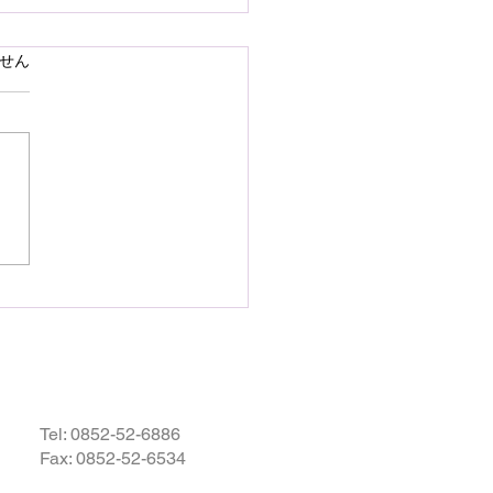
で熊本県の地震災害のお
ています。
せん
いを申し上げます
28日16時27分頃、熊本県を
として発生しました地震によ
災された皆様の状況を案じ、
りお見舞い申し上げます。
お余震が続き、予断を許さな
況が続いているかと存じます
被災地域の皆様の身の安全が
されますとともに、速やかに
・復興されますことを衷心よ
祈り申し上げます。
Tel:
0852-52-6886
Fax: 0852-52-6534