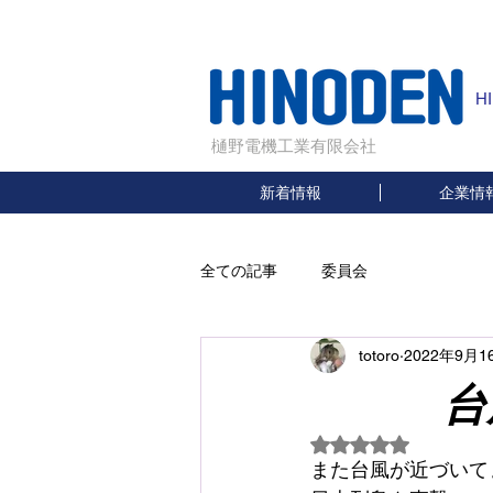
H
樋野電機工業有限会社
新着情報
企業情
全ての記事
委員会
totoro
2022年9月1
台風
5つ星のうちNaN
また台風が近づいて