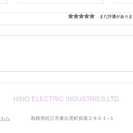
謹ん
5つ星のうち0と評価され
まだ評価がありま
見舞
７月
震源
り被
心よ
けん玉・ビックリさし太郎
今な
い状
が、
確保
復旧
りお
HINO ELECTRIC INDUSTRIES,LTD.
こちら
島根県松江市東出雲町揖屋２８０１−１