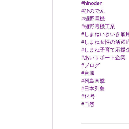
#hinoden
#ひのでん
#樋野電機
#樋野電機工業
#しまねいきいき雇
#しまね女性の活躍
#しまね子育て応援
#あいサポート企業
#ブログ
#台風
#列島直撃
#日本列島
#14号
#自然