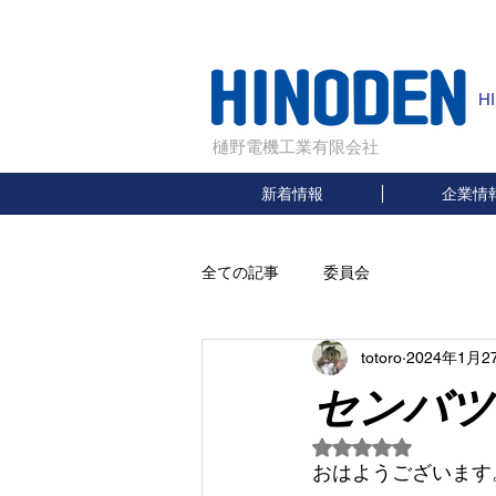
H
樋野電機工業有限会社
新着情報
企業情
全ての記事
委員会
totoro
2024年1月2
センバツ
5つ星のうちNaN
おはようございます