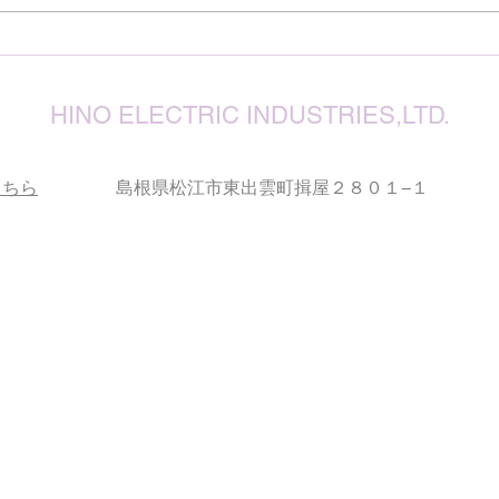
い状
が、
確保
復旧
りお
HINO ELECTRIC INDUSTRIES,LTD.
こちら
島根県松江市東出雲町揖屋２８０１−１