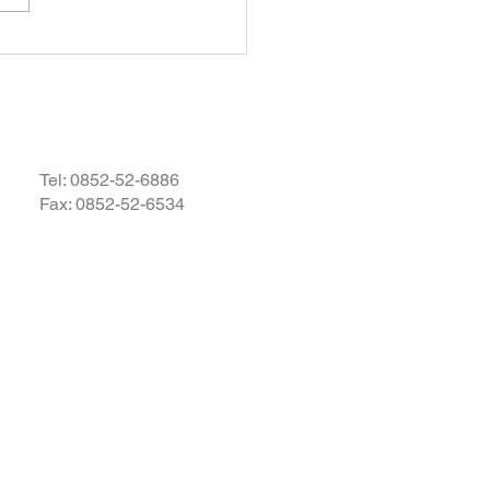
況が続いているかと存じます
被災地域の皆様の身の安全が
されますとともに、速やかに
・復興されますことを衷心よ
祈り申し上げます。
Tel:
0852-52-6886
Fax: 0852-52-6534