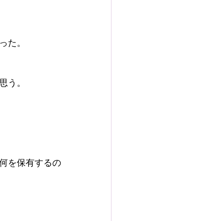
った。
思う。
何を保有するの