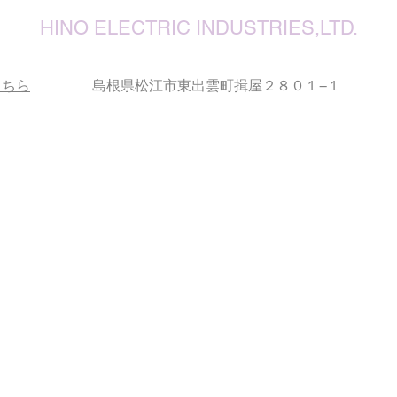
復旧
りお
HINO ELECTRIC INDUSTRIES,LTD.
こちら
島根県松江市東出雲町揖屋２８０１−１