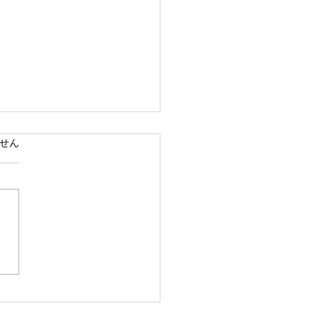
で熊本県の地震災害のお
ています。
せん
いを申し上げます
28日16時27分頃、熊本県を
として発生しました地震によ
災された皆様の状況を案じ、
りお見舞い申し上げます。
お余震が続き、予断を許さな
況が続いているかと存じます
被災地域の皆様の身の安全が
されますとともに、速やかに