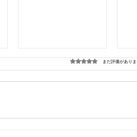
謹ん
5つ星のうち0と評価され
まだ評価がありま
見舞
７月
震源
り被
心よ
けん玉・ビックリさし太郎
今な
い状
が、
確保