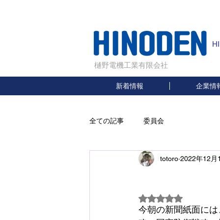
H
樋野電機工業有限会社
新着情報
企業情
全ての記事
委員会
totoro
2022年12月
新
5つ星のうちNaN
今朝の新聞紙面には