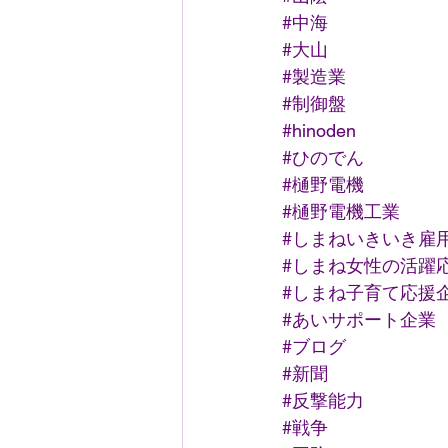
#中海
#大山
#製造業
#制御盤
#hinoden
#ひのでん
#樋野電機
#樋野電機工業
#しまねいきいき雇
#しまね女性の活躍
#しまね子育て応援
#あいサポート企業
#ブログ
#新聞
#反撃能力
#戦争