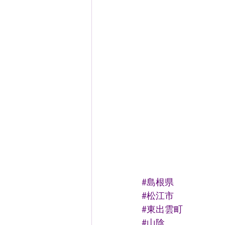
#島根県
#松江市
#東出雲町
#山陰