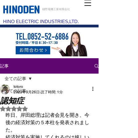
樋野電機工業有限会社
HINO ELECTRIC INDUSTRIES,LTD.
記事
全ての記事
totoro
全ての記事
2023年9月26日
読了時間: 1分
認知症
委員会
5つ星のうちNaNと評価されています。
昨日、岸田総理は記者会見を開き、今
後の経済対策の５本柱を発表されまし
た。
経済対策を実施してくれるのは嬉しい