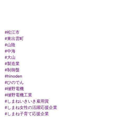
#松江市
#東出雲町
#山陰
#中海
#大山
#製造業
#制御盤
#hinoden
#ひのでん
#樋野電機
#樋野電機工業
#しまねいきいき雇用賞
#しまね女性の活躍応援企業
#しまね子育て応援企業