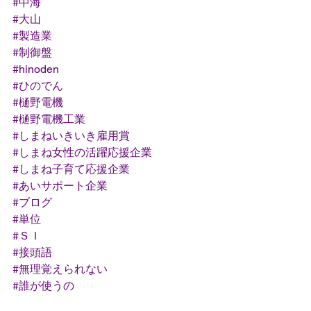
#中海
#大山
#製造業
#制御盤
#hinoden
#ひのでん
#樋野電機
#樋野電機工業
#しまねいきいき雇用賞
#しまね女性の活躍応援企業
#しまね子育て応援企業
#あいサポート企業
#ブログ
#単位
#ＳＩ
#接頭語
#無理覚えられない
#誰が使うの