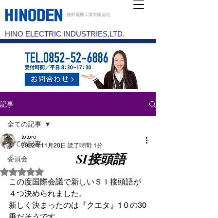
樋野電機工業有限会社
HINO ELECTRIC INDUSTRIES,LTD.
記事
全ての記事
totoro
全ての記事
2022年11月20日
読了時間: 1分
SI接頭語
委員会
5つ星のうちNaNと評価されています。
この度国際会議で新しいＳＩ接頭語が
４つ決められました。
新しく決まったのは『クエタ』1０の30
乗だそうです。