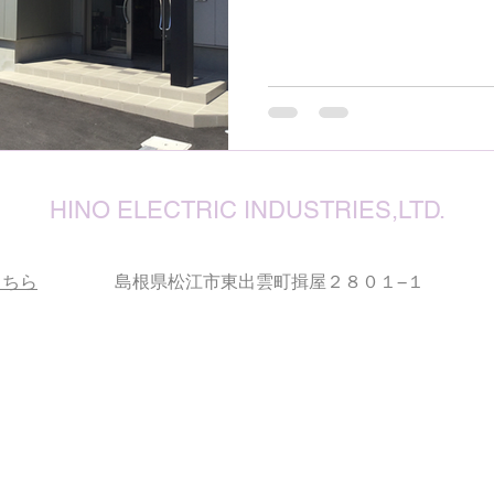
ただき弊社の雰囲気をお伝
第一工場...
HINO ELECTRIC INDUSTRIES,LTD.
こちら
島根県松江市東出雲町揖屋２８０１−１