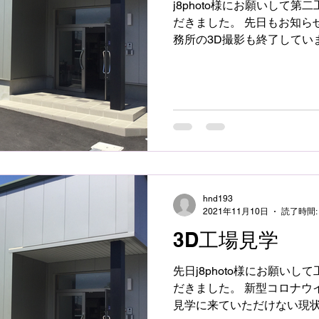
j8photo様にお願いして
だきました。 先日もお知らせしました通り第一工場と事
務所の3D撮影も終了してい
い。 事務所 https://my.matterp
m=Vot9ysPtMza...
hnd193
2021年11月10日
読了時間:
3D工場見学
先日j8photo様にお願い
だきました。 新型コロナウイルスの影響でなかなか工場
見学に来ていただけない現状