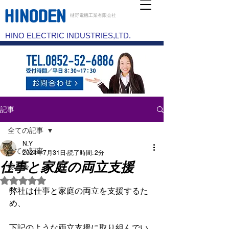
樋野電機工業有限会社
HINO ELECTRIC INDUSTRIES,LTD.
記事
全ての記事
N.Y
全ての記事
2024年7月31日
読了時間: 2分
仕事と家庭の両立支援
委員会
5つ星のうちNaNと評価されています。
弊社は仕事と家庭の両立を支援するた
め、
下記のような両立支援に取り組んでい