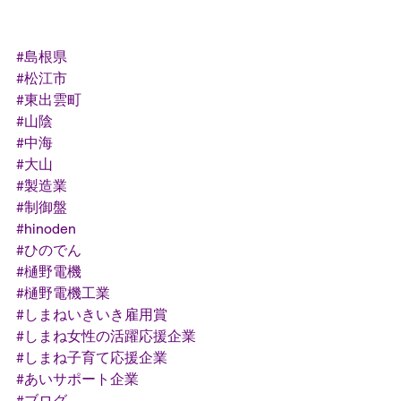
#島根県
#松江市
#東出雲町
#山陰
#中海
#大山
#製造業
#制御盤
#hinoden
#ひのでん
#樋野電機
#樋野電機工業
#しまねいきいき雇用賞
#しまね女性の活躍応援企業
#しまね子育て応援企業
#あいサポート企業
#ブログ