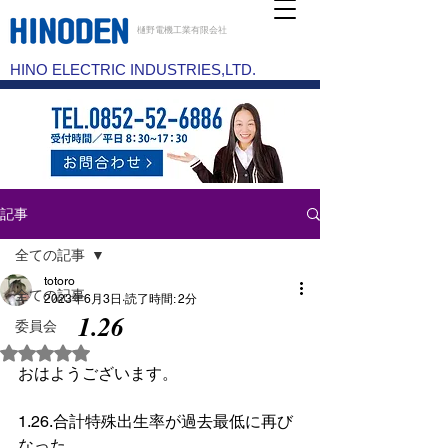
樋野電機工業有限会社
HINO ELECTRIC INDUSTRIES,LTD.
記事
全ての記事
totoro
全ての記事
2023年6月3日
読了時間: 2分
1.26
委員会
5つ星のうちNaNと評価されています。
おはようございます。
1.26.合計特殊出生率が過去最低に再び
なった。