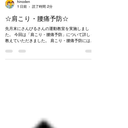
hinoden
1 日前
読了時間: 2分
☆肩こり・腰痛予防☆
先月末にさんびるさんの運動教室を実施しまし
た。 今回は「肩こり・腰痛予防」について詳しく
教えていただきました。 肩こり・腰痛予防には、
仕事中の姿勢も重要で、キーワードは骨盤だそう
です。 「姿勢をこまめに変える」ことが大切だと
聞いて、私は何かに集中しているとつい同じ姿勢
で固まってしまっているな～と気づきました。肩
こりがひどいので、気づいたときにストレッチな
どをしようと改めて思いました(>_<) デスクワーク
の人は、足裏をしっかり床につけて、椅子は深く
座った方が腰に負担がかからないそうです。 重た
い物を持つときも、股関節からしゃがんで持ち上
げると、腰に負担がかからず、ぎっくり腰の予防
になるそうです。 ヨガマットを使った骨盤ストレ
ッチもいろいろと教えていただきました。 そんな
にハードなことをしなくても、30分ストレッチし