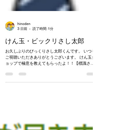
hinoden
3 日前
読了時間: 1分
けん玉・ビックリさし太郎
お久しぶりのびっくりさし太郎くんです。 いつも
ご視聴いただきありがとうございます。 けん玉シ
ョップで極意を教えてもらったよ！！【標識さん
ぽ】公開致しました。 下記リンクよりご覧になれ
ます。 けん玉ショップで極意を教えてもらった
よ！！【標識さんぽ】 今回の動画は、標識ではな
く廿日市のけん玉について紹介しています。 実は
さし太郎とエンドマンは「HITひろしま観光大
使」！ 広島県の魅力を伝えることもしています。
現代のけん玉は廿日市が発祥の地といわれていま