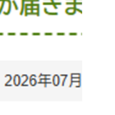
す。 皆さんも是非けん玉を持ちながら動画をご覧
いただけると楽めると思います！ 簡単に出来そう
で出来ないけん玉・・・皆さんもやってみてくだ
さい(^^)/ (totoro) #松江市 #東出雲町 #山陰 #中海
#大山 #製造業 #制御盤 #hinoden #ひのでん #樋野
電機 #樋野電機工業 #しまねいきいき雇用賞 #しま
ね女性の活躍応援企業 #しまね子育て応援企業 #あ
いサポート企業 #ぽろたんカッター #ブログ #ビッ
クリさし太郎 #けん玉