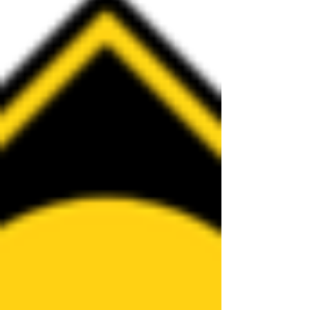
た後はすごく体が軽くなりました。 毎日少しずつ
筋肉の緊張を和らげて、コリをほぐし、骨盤の位
置をリセットしていって、自分の体をケアしてい
くことが出来るといいなと思いました😊 (totoro) #
松江市 #東出雲町 #山陰 #中海 #大山